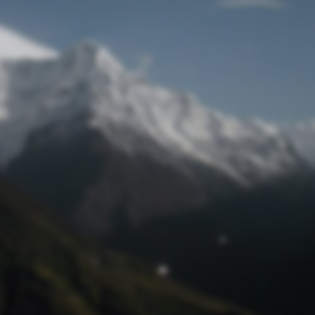
パスワード紛失
© milimili anela 2023